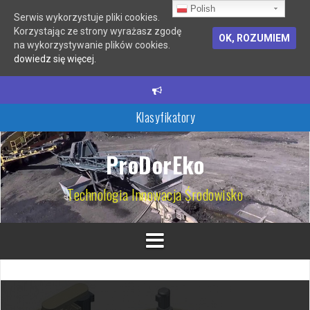
Polish
Serwis wykorzystuje pliki cookies.
Korzystając ze strony wyrażasz zgodę
OK, ROZUMIEM
na wykorzystywanie plików cookies.
dowiedz się więcej.
P
r
z
Klasyfikatory
e
s
Hydrocyklony
k
ProDorEko
o
Młyny i kruszarki
c
Technologia Innowacja Środowisko
z
Filtry samoczyszczące
d
o
Wirówki
t
Przesiewacze wibracyjne
r
e
ś
c
i