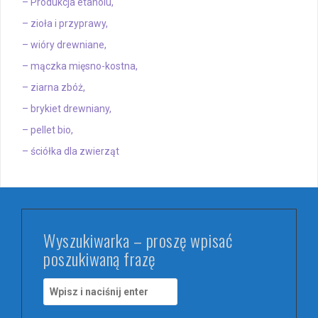
– Produkcja etanolu,
– zioła i przyprawy,
– wióry drewniane,
– mączka mięsno-kostna,
– ziarna zbóż,
– brykiet drewniany,
– pellet bio,
– ściółka dla zwierząt
Wyszukiwarka – proszę wpisać
poszukiwaną frazę
S
z
u