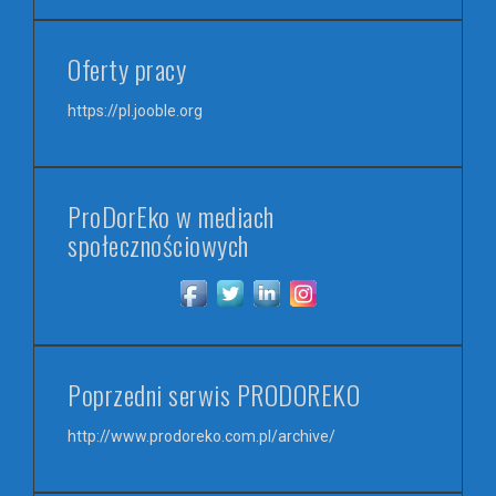
k
a
Oferty pracy
j
:
https://pl.jooble.org
ProDorEko w mediach
społecznościowych
Poprzedni serwis PRODOREKO
http://www.prodoreko.com.pl/archive/