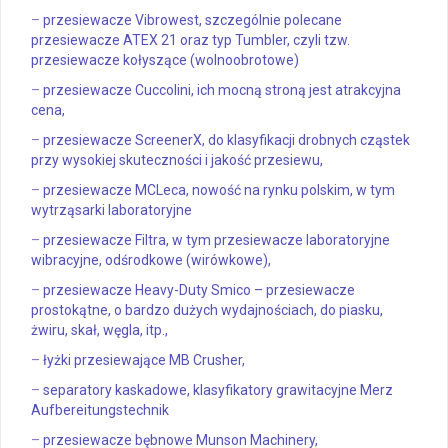
–
przesiewacze Vibrowest, szczególnie polecane
przesiewacze ATEX 21 oraz typ Tumbler, czyli tzw.
przesiewacze kołyszące (wolnoobrotowe)
–
przesiewacze Cuccolini, ich mocną stroną jest atrakcyjna
cena,
–
przesiewacze ScreenerX, do klasyfikacji drobnych cząstek
przy wysokiej skuteczności i jakość przesiewu,
–
przesiewacze MCLeca, nowość na rynku polskim, w tym
wytrząsarki laboratoryjne
–
przesiewacze Filtra, w tym przesiewacze laboratoryjne
wibracyjne, odśrodkowe (wirówkowe),
–
przesiewacze Heavy-Duty Smico – przesiewacze
prostokątne, o bardzo dużych wydajnościach, do piasku,
żwiru, skał, węgla, itp.,
–
łyżki przesiewające MB Crusher,
–
separatory kaskadowe, klasyfikatory grawitacyjne Merz
Aufbereitungstechnik
–
przesiewacze bębnowe Munson Machinery,