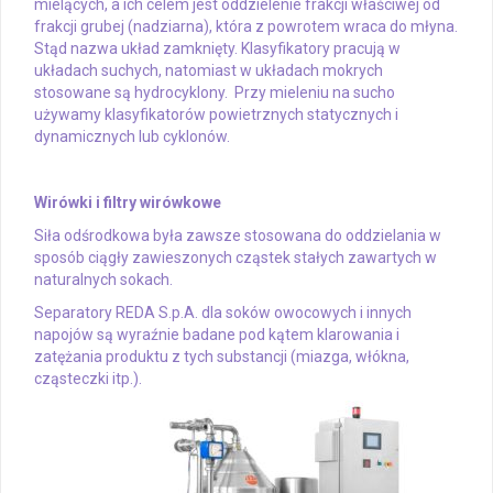
mielących, a ich celem jest oddzielenie frakcji właściwej od
frakcji grubej (nadziarna), która z powrotem wraca do młyna.
Stąd nazwa układ zamknięty. Klasyfikatory pracują w
układach suchych, natomiast w układach mokrych
stosowane są hydrocyklony. Przy mieleniu na sucho
używamy klasyfikatorów powietrznych statycznych i
dynamicznych lub cyklonów.
Wirówki i filtry wirówkowe
Siła odśrodkowa była zawsze stosowana do oddzielania w
sposób ciągły zawieszonych cząstek stałych zawartych w
naturalnych sokach.
Separatory REDA S.p.A. dla soków owocowych i innych
napojów są wyraźnie badane pod kątem klarowania i
zatężania produktu z tych substancji (miazga, włókna,
cząsteczki itp.).