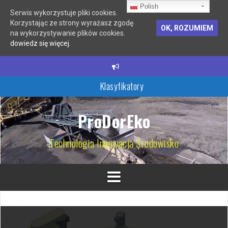
Polish
Serwis wykorzystuje pliki cookies.
Korzystając ze strony wyrażasz zgodę
OK, ROZUMIEM
na wykorzystywanie plików cookies.
dowiedz się więcej.
P
r
Klasyfikatory
z
e
Hydrocyklony
s
k
ProDorEko
Młyny i kruszarki
o
c
Filtry samoczyszczące
Technologia Innowacja Środowisko
z
d
Wirówki
o
t
Przesiewacze wibracyjne
r
e
ś
c
i