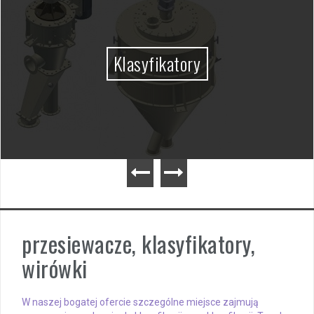
Klasyfikatory
przesiewacze, klasyfikatory,
wirówki
W naszej bogatej ofercie szczególne miejsce zajmują