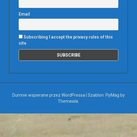
Email
Subscribing I accept the privacy rules of this
site
Dumnie wspierane przez WordPressa
|
Szablon:
FlyMag
by
Themeisle.