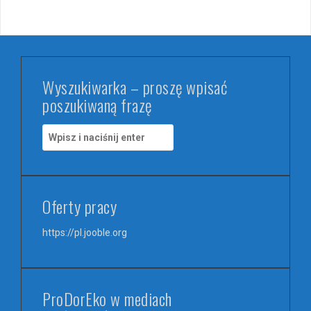
Wyszukiwarka – proszę wpisać
poszukiwaną frazę
S
z
u
k
a
Oferty pracy
j
:
https://pl.jooble.org
ProDorEko w mediach