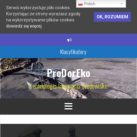
Polish
Serwis wykorzystuje pliki cookies.
Korzystając ze strony wyrażasz zgodę
OK, ROZUMIEM
na wykorzystywanie plików cookies.
dowiedz się więcej.
P
r
z
Klasyfikatory
e
s
Hydrocyklony
k
ProDorEko
o
Młyny i kruszarki
c
Technologia Innowacja Środowisko
z
Filtry samoczyszczące
d
o
Wirówki
t
Przesiewacze wibracyjne
r
e
ś
c
i